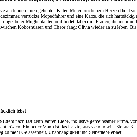
 sie auch noch ihren geliebten Kater. Mit gebrochenem Herzen flieht sie 
dezimmer, verrückte Mopedfahrer und eine Katze, die sich hartnäckig a
er ungeahnter Möglichkeiten und findet dabei drei Frauen, die mehr un
wo zwischen Kokosnüssen und Chaos fängt Olivia wieder an zu leben. Bi
cklich lebst
49) steht nach fast zehn Jahren Liebe, inklusive gemeinsamer Firma, 
 trösten. Ein neuer Mann ist das Letzte, was sie nun will. Sie weiß nu
Weg zu mehr Gelassenheit, Unabhängigkeit und Selbstliebe ebnet.